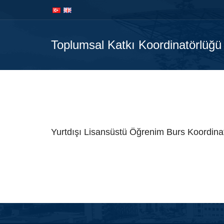
İçeriğe
Navigasyona
atla
atla
Toplumsal Katkı Koordinatörlüğü
A
Yurtdışı Lisansüstü Öğrenim Burs Koordina