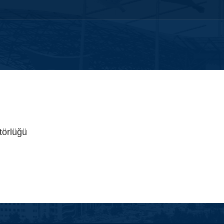
na Sayfa
Üniversitemiz
DEÜ Toplumsal Katkı
DEÜ Etkinlik Arşivi
törlüğü