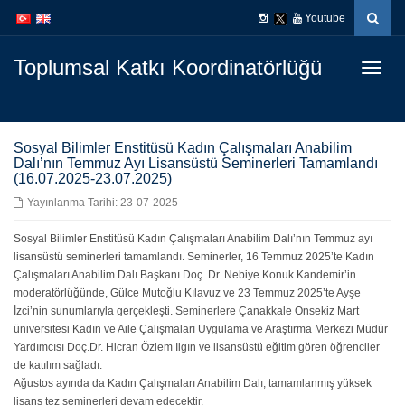
İçeriğe
Navigasyona
Youtube
atla
atla
Toplumsal Katkı Koordinatörlüğü
Menüy
Geç
Sosyal Bilimler Enstitüsü Kadın Çalışmaları Anabilim
Dalı’nın Temmuz Ayı Lisansüstü Seminerleri Tamamlandı
(16.07.2025-23.07.2025)
Yayınlanma Tarihi: 23-07-2025
Sosyal Bilimler Enstitüsü Kadın Çalışmaları Anabilim Dalı’nın Temmuz ayı
lisansüstü seminerleri tamamlandı. Seminerler, 16 Temmuz 2025’te Kadın
Çalışmaları Anabilim Dalı Başkanı Doç. Dr. Nebiye Konuk Kandemir’in
moderatörlüğünde, Gülce Mutoğlu Kılavuz ve 23 Temmuz 2025’te Ayşe
İzci’nin sunumlarıyla gerçekleşti. Seminerlere Çanakkale Onsekiz Mart
üniversitesi Kadın ve Aile Çalışmaları Uygulama ve Araştırma Merkezi Müdür
Yardımcısı Doç.Dr. Hicran Özlem Ilgın ve lisansüstü eğitim gören öğrenciler
de katılım sağladı.
Ağustos ayında da Kadın Çalışmaları Anabilim Dalı, tamamlanmış yüksek
lisans tez seminerleri devam edecektir.