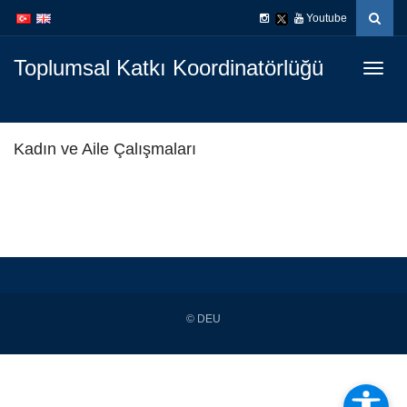
İçeriğe
Navigasyona
Youtube
atla
atla
Toplumsal Katkı Koordinatörlüğü
Menüy
Geç
Kadın ve Aile Çalışmaları
© DEU